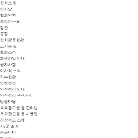
협회소개
인사말
협회연혁
조직기구표
정관
규정
협회활동현황
오시는 길
협회소식
회원가입 안내
공지사항
이사회 소식
지부현황
안전점검
안전점검 안내
안전점검 관련서식
법령마당
옥외광고물 등 관리법
옥외광고물 등 시행령
경상북도 조례
시/군 조례
커뮤니티