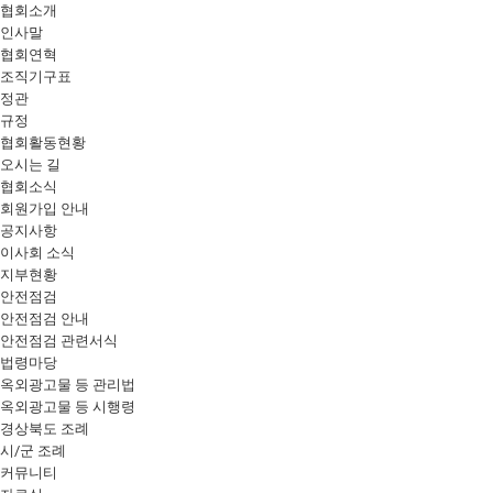
협회소개
인사말
협회연혁
조직기구표
정관
규정
협회활동현황
오시는 길
협회소식
회원가입 안내
공지사항
이사회 소식
지부현황
안전점검
안전점검 안내
안전점검 관련서식
법령마당
옥외광고물 등 관리법
옥외광고물 등 시행령
경상북도 조례
시/군 조례
커뮤니티