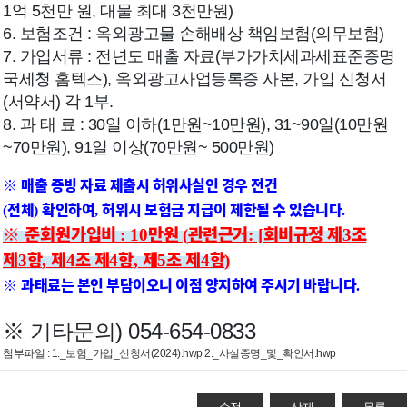
1억 5천만 원, 대물 최대 3천만원)
6. 보험조건 : 옥외광고물 손해배상 책임보험(의무보험)
7. 가입서류 : 전년도 매출 자료(부가가치세과세표준증명
국세청 홈텍스), 옥외광고사업등록증 사본, 가입 신청서
(서약서) 각 1부.
8. 과 태 료 : 30일 이하(1만원~10만원), 31~90일(10만원
~70만원),
91일 이상(70만원~ 500만원)
※
매출 증빙 자료 제출시 허위사실인 경우 전건
전체
확인하여
허위시 보험금 지급이 제한될 수 있습니다
(
)
,
.
※ 준회원
가입비
만원
관련근거
회비규정 제
조
: 10
(
: [
3
제
항
제
조 제
항
제
조 제
항
3
,
4
4
,
5
4
)
※
과태료는 본인 부담이오니 이점 양지하여 주시기 바랍니다
.
※ 기타문의) 054-654-0833
첨부파일 :
1._보험_가입_신청서(2024).hwp
2._사실증명_및_확인서.hwp