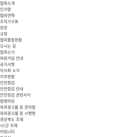
협회소개
인사말
협회연혁
조직기구표
정관
규정
협회활동현황
오시는 길
협회소식
회원가입 안내
공지사항
이사회 소식
지부현황
안전점검
안전점검 안내
안전점검 관련서식
법령마당
옥외광고물 등 관리법
옥외광고물 등 시행령
경상북도 조례
시/군 조례
커뮤니티