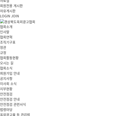
자료실
회원전용 게시판
자유게시판
LOGIN
JOIN
협회소개
인사말
협회연혁
조직기구표
정관
규정
협회활동현황
오시는 길
협회소식
회원가입 안내
공지사항
이사회 소식
지부현황
안전점검
안전점검 안내
안전점검 관련서식
법령마당
옥외광고물 등 관리법